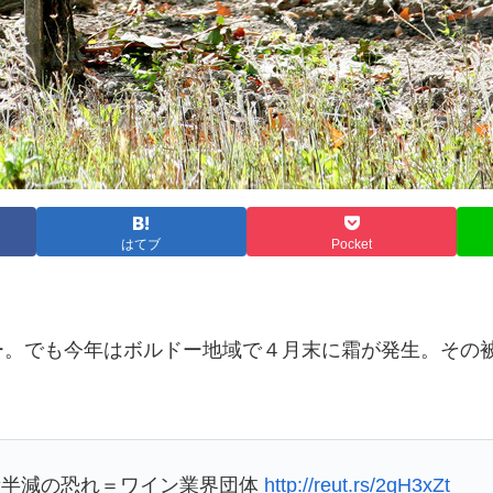
はてブ
Pocket
ー。でも今年はボルドー地域で４月末に霜が発生。その
量半減の恐れ＝ワイン業界団体
http://reut.rs/2qH3xZt