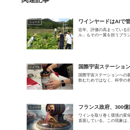
ワインヤードはAIで
ニュース
近年、評価の高まっている
ル」もその一翼を担うブラン
国際宇宙ステーション
ニュース
国際宇宙ステーションへの最新
飲むためではなく、科学の名の
フランス政府、300
ニュース
ワインを取り巻く環境の変
直面している。この現象は、