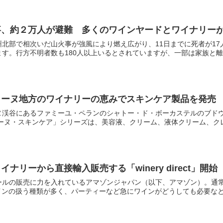
事、約２万人が避難 多くのワインヤードとワイナリー
北部で相次いだ山火事が強風により燃え広がり、11日までに死者が17
す。行方不明者数も180人以上いるとされていますが、一部は家族と離れ
ローヌ地方のワイナリーの恵みでスキンケア製品を発売
ヌ渓谷にあるファミーユ・ペランのシャトー・ド・ボーカステルのブド
ーヌ・スキンケア」シリーズは、美容液、クリーム、液体クリーム、クレン
ナリーから直接輸入販売する「winery direct」開始
ールの販売に力を入れているアマゾンジャパン（以下、アマゾン）。通
もワインの扱う種類が多く、パーティーなど急にワインがどうしても必要なとき