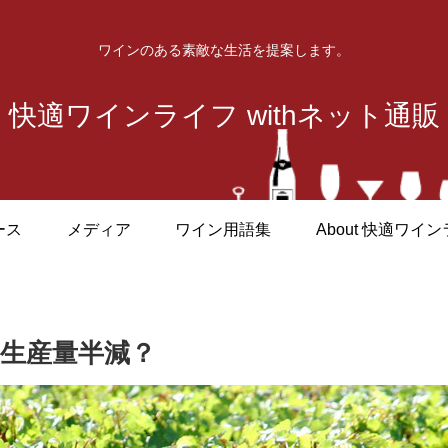
ワインのある素敵な生活を提案します。
快適ワインライフ withネット通販
ース
メディア
ワイン用語集
About 快適ワイ
は生産量半減？