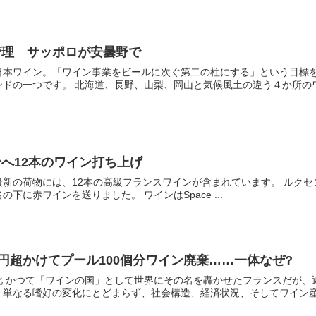
管理 サッポロが安曇野で
日本ワイン。「ワイン事業をビールに次ぐ第二の柱にする」という目標
ドの一つです。 北海道、長野、山梨、岡山と気候風土の違う４か所のワイ
へ12本のワイン打ち上げ
の荷物には、12本の高級フランスワインが含まれています。 ルクセンブルクの会
下に赤ワインを送りました。 ワインはSpace ...
億円超かけてプール100個分ワイン廃棄……一体なぜ?
化 かつて「ワインの国」として世界にその名を轟かせたフランスだが、
単なる嗜好の変化にとどまらず、社会構造、経済状況、そしてワイン産業