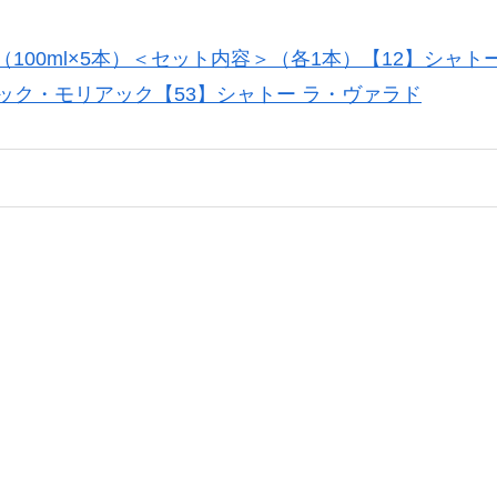
)（100ml×5本）＜セット内容＞（各1本）【12】シャト
ロック・モリアック【53】シャトー ラ・ヴァラド