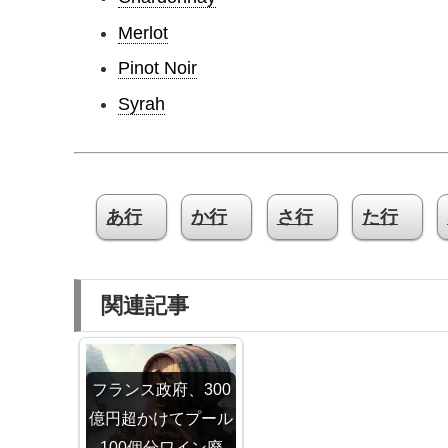
Merlot
Pinot Noir
Syrah
あ行
か行
さ行
た行
関連記事
フランス政府、300
億円超かけてプール
100個分ワイン廃