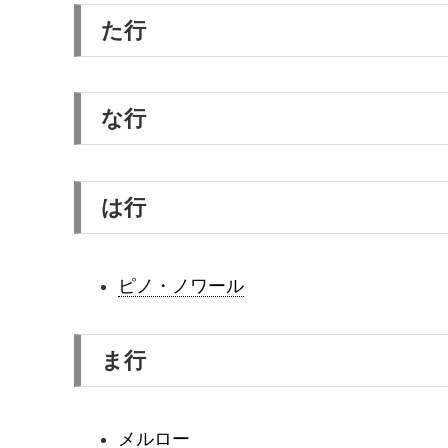
た行
な行
は行
ピノ・ノワール
ま行
メルロー