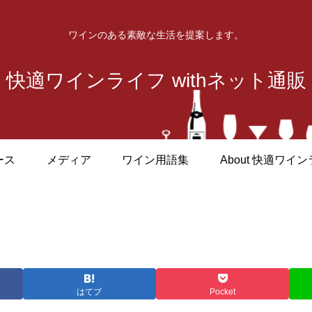
ワインのある素敵な生活を提案します。
快適ワインライフ withネット通販
ース
メディア
ワイン用語集
About 快適ワイ
はてブ
Pocket