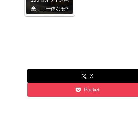
棄……一体なぜ?
X
Pocket