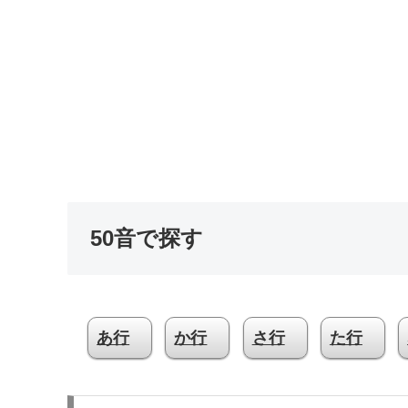
50音で探す
あ行
か行
さ行
た行