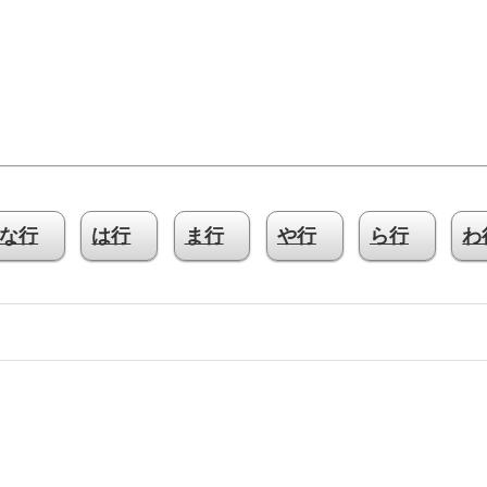
な行
は行
ま行
や行
ら行
わ