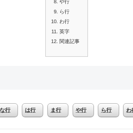
や行
ら行
わ行
英字
関連記事
な行
は行
ま行
や行
ら行
わ